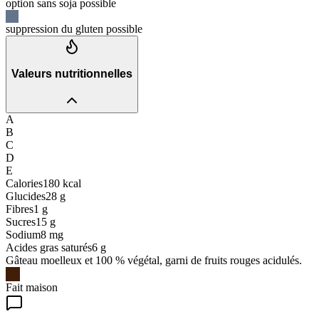
option sans soja possible
suppression du gluten possible
Valeurs nutritionnelles
A
B
C
D
E
Calories
180
kcal
Glucides
28
g
Fibres
1
g
Sucres
15
g
Sodium
8
mg
Acides gras saturés
6
g
Gâteau moelleux et 100 % végétal, garni de fruits rouges acidulés.
Fait maison