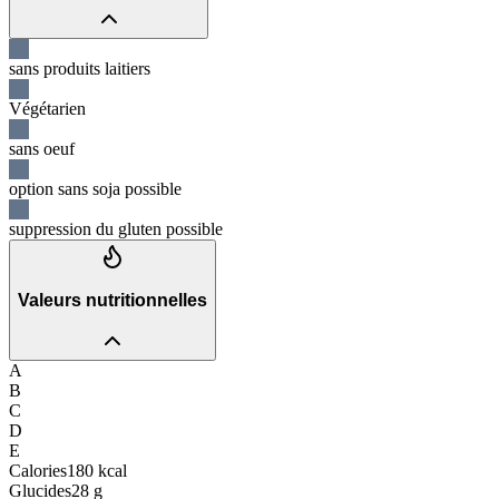
sans produits laitiers
Végétarien
sans oeuf
option sans soja possible
suppression du gluten possible
Valeurs nutritionnelles
A
B
C
D
E
Calories
180
kcal
Glucides
28
g