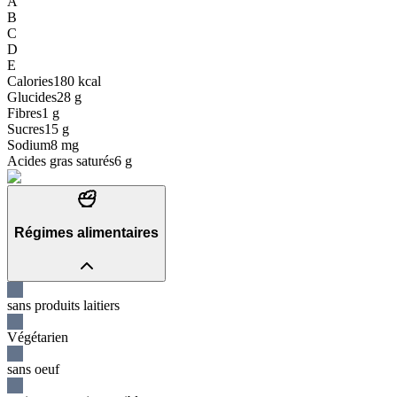
A
B
C
D
E
Calories
180
kcal
Glucides
28
g
Fibres
1
g
Sucres
15
g
Sodium
8
mg
Acides gras saturés
6
g
Régimes alimentaires
sans produits laitiers
Végétarien
sans oeuf