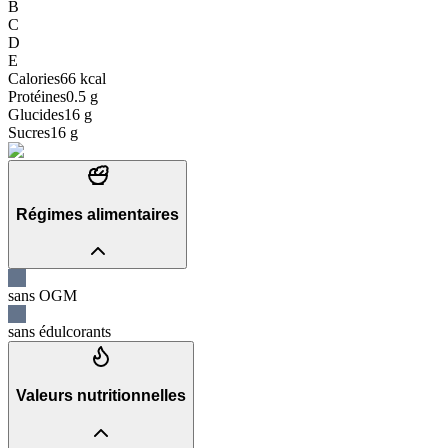
B
C
D
E
Calories
66
kcal
Protéines
0.5
g
Glucides
16
g
Sucres
16
g
Régimes alimentaires
sans OGM
sans édulcorants
Valeurs nutritionnelles