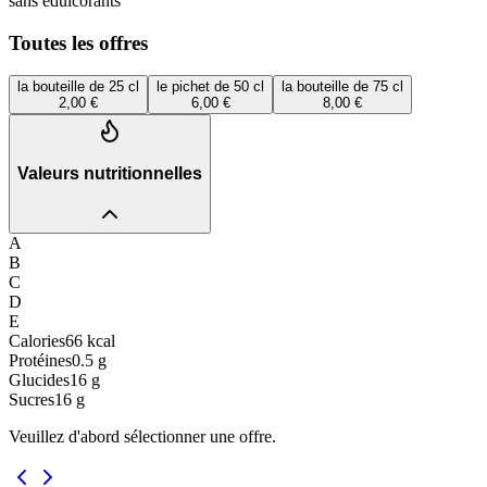
sans édulcorants
Toutes les offres
la bouteille de 25 cl
le pichet de 50 cl
la bouteille de 75 cl
2,00 €
6,00 €
8,00 €
Valeurs nutritionnelles
A
B
C
D
E
Calories
66
kcal
Protéines
0.5
g
Glucides
16
g
Sucres
16
g
Veuillez d'abord sélectionner une offre.