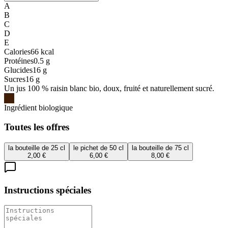
A
B
C
D
E
Calories
66
kcal
Protéines
0.5
g
Glucides
16
g
Sucres
16
g
Un jus 100 % raisin blanc bio, doux, fruité et naturellement sucré.
Ingrédient biologique
Toutes les offres
la bouteille de 25 cl
le pichet de 50 cl
la bouteille de 75 cl
2,00 €
6,00 €
8,00 €
Instructions spéciales