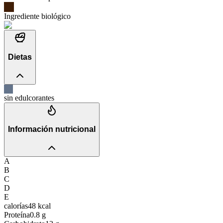
Ingrediente biológico
Dietas
sin edulcorantes
Información nutricional
A
B
C
D
E
calorías
48
kcal
Proteína
0.8
g