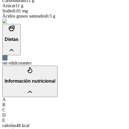
Carbohidrato
12
g
Azúcar
11
g
Sodio
0.01
mg
Ácidos grasos saturados
0.5
g
Dietas
sin edulcorantes
Información nutricional
A
B
C
D
E
calorías
48
kcal