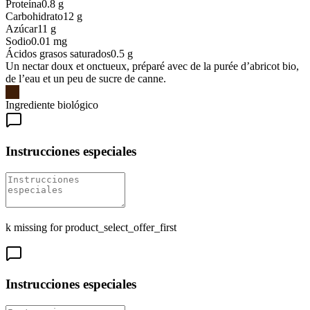
Proteína
0.8
g
Carbohidrato
12
g
Azúcar
11
g
Sodio
0.01
mg
Ácidos grasos saturados
0.5
g
Un nectar doux et onctueux, préparé avec de la purée d’abricot bio,
de l’eau et un peu de sucre de canne.
Ingrediente biológico
Instrucciones especiales
k missing for product_select_offer_first
Instrucciones especiales