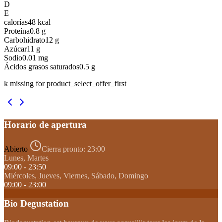
D
E
calorías
48
kcal
Proteína
0.8
g
Carbohidrato
12
g
Azúcar
11
g
Sodio
0.01
mg
Ácidos grasos saturados
0.5
g
k missing for product_select_offer_first
Horario de apertura
Abierto
Cierra pronto:
23:00
Lunes, Martes
09:00 - 23:50
Miércoles, Jueves, Viernes, Sábado, Domingo
09:00 - 23:00
Bio Degustation