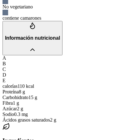
No vegetariano
contiene camarones
Información nutricional
A
B
C
D
E
calorías
110
kcal
Proteína
8
g
Carbohidrato
15
g
Fibra
1
g
Azúcar
2
g
Sodio
0.3
mg
Ácidos grasos saturados
2
g