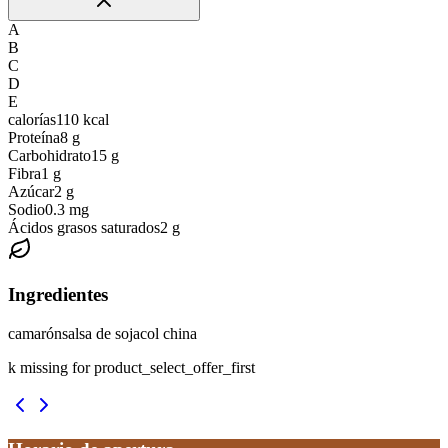
A
B
C
D
E
calorías
110
kcal
Proteína
8
g
Carbohidrato
15
g
Fibra
1
g
Azúcar
2
g
Sodio
0.3
mg
Ácidos grasos saturados
2
g
Ingredientes
camarón
salsa de soja
col china
k missing for product_select_offer_first