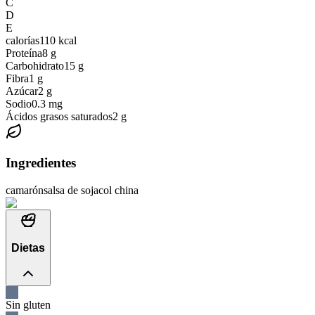
C
D
E
calorías
110
kcal
Proteína
8
g
Carbohidrato
15
g
Fibra
1
g
Azúcar
2
g
Sodio
0.3
mg
Ácidos grasos saturados
2
g
Ingredientes
camarón
salsa de soja
col china
Dietas
Sin gluten