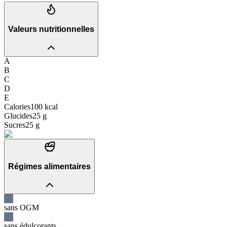
Valeurs nutritionnelles
A
B
C
D
E
Calories
100
kcal
Glucides
25
g
Sucres
25
g
Régimes alimentaires
sans OGM
sans édulcorants