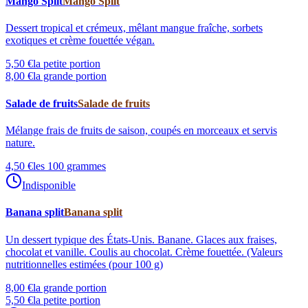
Mango Split
Mango Split
Dessert tropical et crémeux, mêlant mangue fraîche, sorbets
exotiques et crème fouettée végan.
5,50 €
la petite portion
8,00 €
la grande portion
Salade de fruits
Salade de fruits
Mélange frais de fruits de saison, coupés en morceaux et servis
nature.
4,50 €
les 100 grammes
Indisponible
Banana split
Banana split
Un dessert typique des États-Unis. Banane. Glaces aux fraises,
chocolat et vanille. Coulis au chocolat. Crème fouettée. (Valeurs
nutritionnelles estimées (pour 100 g)
8,00 €
la grande portion
5,50 €
la petite portion