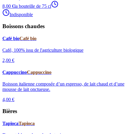
8,00 €
la bouteille de 75 cl
Indisponible
Boissons chaudes
Café bio
Café bio
Café, 100% issu de l'agriculture biologique
2,00 €
Cappuccino
Cappuccino
Boisson italienne composée d’un espresso, de lait chaud et d’une
mousse de lait onctueuse.
4,00 €
Bières
Tapioca
Tapioca