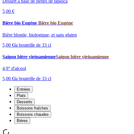
Dessert à base de perles de tapioca
5,00 €
Bière bio Eugène
Bière bio Eugène
Bière blonde, biologique, et sans gluten
5,00 €
la bouteille de 33 cl
Saigon bière vietnamienne
Saigon bière vietnamienne
4,9° d'alcool
5,00 €
la bouteille de 33 cl
Entrées
Plats
Desserts
Boissons fraîches
Boissons chaudes
Bières