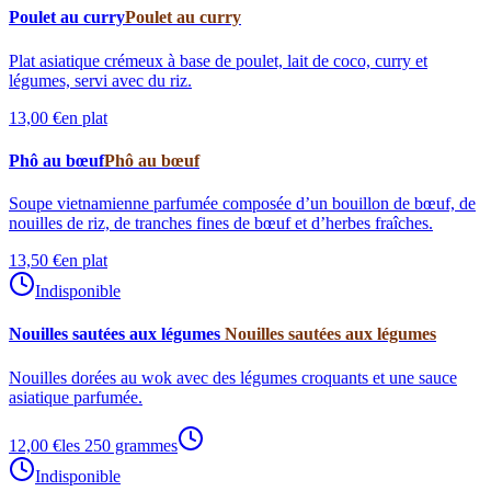
Poulet au curry
Poulet au curry
Plat asiatique crémeux à base de poulet, lait de coco, curry et
légumes, servi avec du riz.
13,00 €
en plat
Phô au bœuf
Phô au bœuf
Soupe vietnamienne parfumée composée d’un bouillon de bœuf, de
nouilles de riz, de tranches fines de bœuf et d’herbes fraîches.
13,50 €
en plat
Indisponible
Nouilles sautées aux légumes
Nouilles sautées aux légumes
Nouilles dorées au wok avec des légumes croquants et une sauce
asiatique parfumée.
12,00 €
les 250 grammes
Indisponible