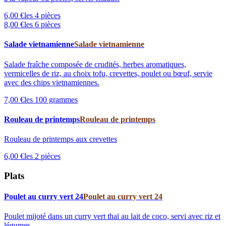
6,00 €
les 4 pièces
8,00 €
les 6 pièces
Salade vietnamienne
Salade vietnamienne
Salade fraîche composée de crudités, herbes aromatiques,
vermicelles de riz, au choix tofu, crevettes, poulet ou bœuf, servie
avec des chips vietnamiennes.
7,00 €
les 100 grammes
Rouleau de printemps
Rouleau de printemps
Rouleau de printemps aux crevettes
6,00 €
les 2 pièces
Plats
Poulet au curry vert 24
Poulet au curry vert 24
Poulet mijoté dans un curry vert thaï au lait de coco, servi avec riz et
légumes.