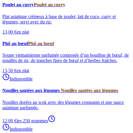
Poulet au curry
Poulet au curry
Plat asiatique crémeux à base de poulet, lait de coco, curry et
légumes, servi avec du riz.
13,00 €
en plat
Phô au bœuf
Phô au bœuf
Soupe vietnamienne parfumée composée d’un bouillon de bœuf, de
nouilles de riz, de tranches fines de bœuf et d’herbes fraîches.
13,50 €
en plat
Indisponible
Nouilles sautées aux légumes
Nouilles sautées aux légumes
Nouilles dorées au wok avec des légumes croquants et une sauce
asiatique parfumée.
12,00 €
les 250 grammes
Indisponible