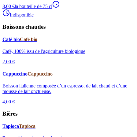
8,00 €
la bouteille de 75 cl
Indisponible
Boissons chaudes
Café bio
Café bio
Café, 100% issu de l'agriculture biologique
2,00 €
Cappuccino
Cappuccino
Boisson italienne composée d’un espresso, de lait chaud et d’une
mousse de lait onctueuse.
4,00 €
Bières
Tapioca
Tapioca