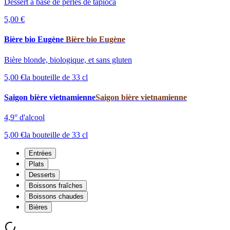
Dessert à base de perles de tapioca
5,00 €
Bière bio Eugène
Bière bio Eugène
Bière blonde, biologique, et sans gluten
5,00 €
la bouteille de 33 cl
Saigon bière vietnamienne
Saigon bière vietnamienne
4,9° d'alcool
5,00 €
la bouteille de 33 cl
Entrées
Plats
Desserts
Boissons fraîches
Boissons chaudes
Bières