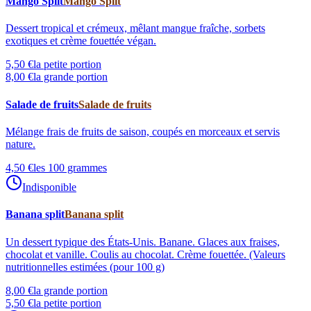
Mango Split
Mango Split
Dessert tropical et crémeux, mêlant mangue fraîche, sorbets
exotiques et crème fouettée végan.
5,50 €
la petite portion
8,00 €
la grande portion
Salade de fruits
Salade de fruits
Mélange frais de fruits de saison, coupés en morceaux et servis
nature.
4,50 €
les 100 grammes
Indisponible
Banana split
Banana split
Un dessert typique des États-Unis. Banane. Glaces aux fraises,
chocolat et vanille. Coulis au chocolat. Crème fouettée. (Valeurs
nutritionnelles estimées (pour 100 g)
8,00 €
la grande portion
5,50 €
la petite portion