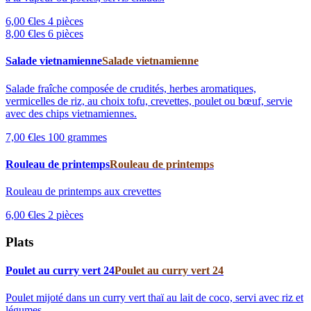
6,00 €
les 4 pièces
8,00 €
les 6 pièces
Salade vietnamienne
Salade vietnamienne
Salade fraîche composée de crudités, herbes aromatiques,
vermicelles de riz, au choix tofu, crevettes, poulet ou bœuf, servie
avec des chips vietnamiennes.
7,00 €
les 100 grammes
Rouleau de printemps
Rouleau de printemps
Rouleau de printemps aux crevettes
6,00 €
les 2 pièces
Plats
Poulet au curry vert 24
Poulet au curry vert 24
Poulet mijoté dans un curry vert thaï au lait de coco, servi avec riz et
légumes.