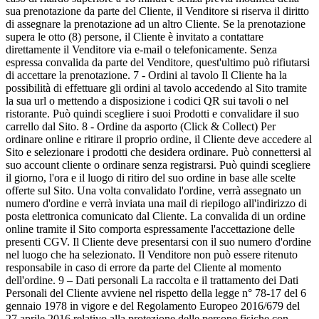
sua prenotazione da parte del Cliente, il Venditore si riserva il diritto
di assegnare la prenotazione ad un altro Cliente. Se la prenotazione
supera le otto (8) persone, il Cliente è invitato a contattare
direttamente il Venditore via e-mail o telefonicamente. Senza
espressa convalida da parte del Venditore, quest'ultimo può rifiutarsi
di accettare la prenotazione. 7 - Ordini al tavolo Il Cliente ha la
possibilità di effettuare gli ordini al tavolo accedendo al Sito tramite
la sua url o mettendo a disposizione i codici QR sui tavoli o nel
ristorante. Può quindi scegliere i suoi Prodotti e convalidare il suo
carrello dal Sito. 8 - Ordine da asporto (Click & Collect) Per
ordinare online e ritirare il proprio ordine, il Cliente deve accedere al
Sito e selezionare i prodotti che desidera ordinare. Può connettersi al
suo account cliente o ordinare senza registrarsi. Può quindi scegliere
il giorno, l'ora e il luogo di ritiro del suo ordine in base alle scelte
offerte sul Sito. Una volta convalidato l'ordine, verrà assegnato un
numero d'ordine e verrà inviata una mail di riepilogo all'indirizzo di
posta elettronica comunicato dal Cliente. La convalida di un ordine
online tramite il Sito comporta espressamente l'accettazione delle
presenti CGV. Il Cliente deve presentarsi con il suo numero d'ordine
nel luogo che ha selezionato. Il Venditore non può essere ritenuto
responsabile in caso di errore da parte del Cliente al momento
dell'ordine. 9 – Dati personali La raccolta e il trattamento dei Dati
Personali del Cliente avviene nel rispetto della legge n° 78-17 del 6
gennaio 1978 in vigore e del Regolamento Europeo 2016/679 del
27 aprile 2016 relativo alla protezione delle persone fisiche con