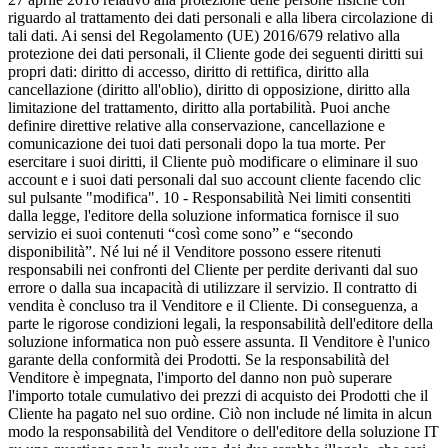
riguardo al trattamento dei dati personali e alla libera circolazione di
tali dati. Ai sensi del Regolamento (UE) 2016/679 relativo alla
protezione dei dati personali, il Cliente gode dei seguenti diritti sui
propri dati: diritto di accesso, diritto di rettifica, diritto alla
cancellazione (diritto all'oblio), diritto di opposizione, diritto alla
limitazione del trattamento, diritto alla portabilità. Puoi anche
definire direttive relative alla conservazione, cancellazione e
comunicazione dei tuoi dati personali dopo la tua morte. Per
esercitare i suoi diritti, il Cliente può modificare o eliminare il suo
account e i suoi dati personali dal suo account cliente facendo clic
sul pulsante "modifica". 10 - Responsabilità Nei limiti consentiti
dalla legge, l'editore della soluzione informatica fornisce il suo
servizio ei suoi contenuti “così come sono” e “secondo
disponibilità”. Né lui né il Venditore possono essere ritenuti
responsabili nei confronti del Cliente per perdite derivanti dal suo
errore o dalla sua incapacità di utilizzare il servizio. Il contratto di
vendita è concluso tra il Venditore e il Cliente. Di conseguenza, a
parte le rigorose condizioni legali, la responsabilità dell'editore della
soluzione informatica non può essere assunta. Il Venditore è l'unico
garante della conformità dei Prodotti. Se la responsabilità del
Venditore è impegnata, l'importo del danno non può superare
l'importo totale cumulativo dei prezzi di acquisto dei Prodotti che il
Cliente ha pagato nel suo ordine. Ciò non include né limita in alcun
modo la responsabilità del Venditore o dell'editore della soluzione IT