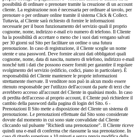
possibilità di ordinare o prenotare tramite la creazione di un account
cliente. La registrazione non è necessaria per ordinare al tavolo, per
prenotare o per ordinare online tramite il sistema Click & Collect.
Tuttavia, al Cliente sarà richiesto di fornire le informazioni
necessarie per il buon funzionamento del servizio quali il proprio
cognome, nome, indirizzo e-mail e/o numero di telefono. Il Cliente
ha la possibilità di accettare o meno che i suoi dati vengano salvati
per 30 giorni sul Sito per facilitare un ordine o una futura
prenotazione. In caso di registrazione, il Cliente sceglie un nome
utente e una password. Deve fornire alcuni dati obbligatori quali
cognome, nome, data di nascita, numero di telefono, indirizzo e-mail
nonché tutti i dati che possono essere forniti per garantire il regolare
svolgimento del servizio (edificio, codici, piano in particolare). È
responsabilità del Cliente mantenere le proprie informazioni
strettamente riservate. Il venditore non può in alcun modo essere
ritenuto responsabile per l'utilizzo dell'account da parte di terzi che
avrebbero accesso all'account del Cliente in qualsiasi modo. In caso
di perdita dell'accesso al proprio account, il Cliente può richiedere il
cambio della password dalla pagina di login del Sito. 6 -
Prenotazioni Il Sito mette a disposizione del Cliente un sistema di
prenotazione. Le prenotazioni effettuate dal Sito sono considerate
dovute dal momento in cui sono state convalidate dal Cliente
cliccando sul pulsante "Richiedi una prenotazione". Il Cliente riceve
quindi una e-mail di conferma che riassume la sua prenotazione. In
caso di ritardo superiore a 10 minuti e senza previa modifica della