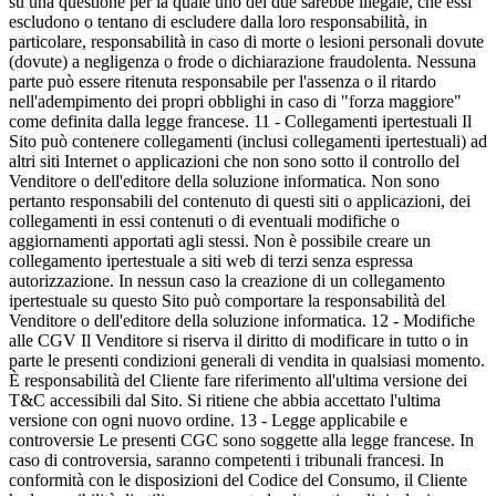
su una questione per la quale uno dei due sarebbe illegale, che essi
escludono o tentano di escludere dalla loro responsabilità, in
particolare, responsabilità in caso di morte o lesioni personali dovute
(dovute) a negligenza o frode o dichiarazione fraudolenta. Nessuna
parte può essere ritenuta responsabile per l'assenza o il ritardo
nell'adempimento dei propri obblighi in caso di "forza maggiore"
come definita dalla legge francese. 11 - Collegamenti ipertestuali Il
Sito può contenere collegamenti (inclusi collegamenti ipertestuali) ad
altri siti Internet o applicazioni che non sono sotto il controllo del
Venditore o dell'editore della soluzione informatica. Non sono
pertanto responsabili del contenuto di questi siti o applicazioni, dei
collegamenti in essi contenuti o di eventuali modifiche o
aggiornamenti apportati agli stessi. Non è possibile creare un
collegamento ipertestuale a siti web di terzi senza espressa
autorizzazione. In nessun caso la creazione di un collegamento
ipertestuale su questo Sito può comportare la responsabilità del
Venditore o dell'editore della soluzione informatica. 12 - Modifiche
alle CGV Il Venditore si riserva il diritto di modificare in tutto o in
parte le presenti condizioni generali di vendita in qualsiasi momento.
È responsabilità del Cliente fare riferimento all'ultima versione dei
T&C accessibili dal Sito. Si ritiene che abbia accettato l'ultima
versione con ogni nuovo ordine. 13 - Legge applicabile e
controversie Le presenti CGC sono soggette alla legge francese. In
caso di controversia, saranno competenti i tribunali francesi. In
conformità con le disposizioni del Codice del Consumo, il Cliente