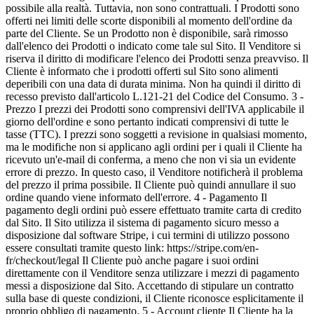
possibile alla realtà. Tuttavia, non sono contrattuali. I Prodotti sono
offerti nei limiti delle scorte disponibili al momento dell'ordine da
parte del Cliente. Se un Prodotto non è disponibile, sarà rimosso
dall'elenco dei Prodotti o indicato come tale sul Sito. Il Venditore si
riserva il diritto di modificare l'elenco dei Prodotti senza preavviso. Il
Cliente è informato che i prodotti offerti sul Sito sono alimenti
deperibili con una data di durata minima. Non ha quindi il diritto di
recesso previsto dall'articolo L.121-21 del Codice del Consumo. 3 -
Prezzo I prezzi dei Prodotti sono comprensivi dell'IVA applicabile il
giorno dell'ordine e sono pertanto indicati comprensivi di tutte le
tasse (TTC). I prezzi sono soggetti a revisione in qualsiasi momento,
ma le modifiche non si applicano agli ordini per i quali il Cliente ha
ricevuto un'e-mail di conferma, a meno che non vi sia un evidente
errore di prezzo. In questo caso, il Venditore notificherà il problema
del prezzo il prima possibile. Il Cliente può quindi annullare il suo
ordine quando viene informato dell'errore. 4 - Pagamento Il
pagamento degli ordini può essere effettuato tramite carta di credito
dal Sito. Il Sito utilizza il sistema di pagamento sicuro messo a
disposizione dal software Stripe, i cui termini di utilizzo possono
essere consultati tramite questo link: https://stripe.com/en-
fr/checkout/legal Il Cliente può anche pagare i suoi ordini
direttamente con il Venditore senza utilizzare i mezzi di pagamento
messi a disposizione dal Sito. Accettando di stipulare un contratto
sulla base di queste condizioni, il Cliente riconosce esplicitamente il
proprio obbligo di pagamento. 5 - Account cliente Il Cliente ha la