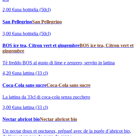
2,00 €
una bottiglia (50cl)
San Pellegrino
San Pellegrino
3,00 €
una bottiglia (50cl)
BOS ice tea, Citron vert et gingembre
BOS ice tea, Citron vert et
gingembre
Tè freddo BOS al gusto di lime e zenzero, servito in lattina
4,20 €
una lattina (33 cl)
Coca-Cola sans sucre
Coca-Cola sans sucre
La lattina da 33cl di coca-cola senza zucchero
3,00 €
una lattina (33 cl)
Nectar abricot bio
Nectar abricot bio
Un nectar doux et onctueux, préparé avec de la purée d’abricot bio,