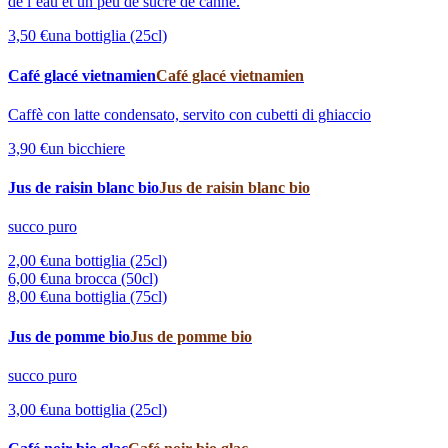
de l’eau et un peu de sucre de canne.
3,50 €
una bottiglia (25cl)
Café glacé vietnamien
Café glacé vietnamien
Caffè con latte condensato, servito con cubetti di ghiaccio
3,90 €
un bicchiere
Jus de raisin blanc bio
Jus de raisin blanc bio
succo puro
2,00 €
una bottiglia (25cl)
6,00 €
una brocca (50cl)
8,00 €
una bottiglia (75cl)
Jus de pomme bio
Jus de pomme bio
succo puro
3,00 €
una bottiglia (25cl)