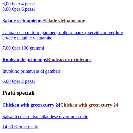
6,00 €
per 4 pezzi
8,00 €
per 6 pezzi
Salade vietnamienne
Salade vietnamienne
La tua scelta di tofu, gamberi, pollo o manzo, serviti con verdure
crude e patatine vietnamite
7,00 €
per 100 grammi
Rouleau de printemps
Rouleau de printemps
Involtino primavera di gamberi
6,00 €
per 2 pezzi
Piatti speciali
Chicken with green curry 24
Chicken with green curry 24
Salsa di cocco, riso tailandese e verdure crude
14,50 €
come piatto