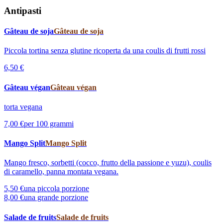
Antipasti
Gâteau de soja
Gâteau de soja
Piccola tortina senza glutine ricoperta da una coulis di frutti rossi
6,50 €
Gâteau végan
Gâteau végan
torta vegana
7,00 €
per 100 grammi
Mango Split
Mango Split
Mango fresco, sorbetti (cocco, frutto della passione e yuzu), coulis
di caramello, panna montata vegana.
5,50 €
una piccola porzione
8,00 €
una grande porzione
Salade de fruits
Salade de fruits