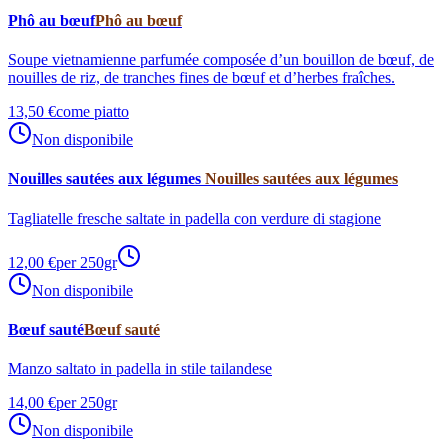
Phô au bœuf
Phô au bœuf
Soupe vietnamienne parfumée composée d’un bouillon de bœuf, de
nouilles de riz, de tranches fines de bœuf et d’herbes fraîches.
13,50 €
come piatto
Non disponibile
Nouilles sautées aux légumes
Nouilles sautées aux légumes
Tagliatelle fresche saltate in padella con verdure di stagione
12,00 €
per 250gr
Non disponibile
Bœuf sauté
Bœuf sauté
Manzo saltato in padella in stile tailandese
14,00 €
per 250gr
Non disponibile