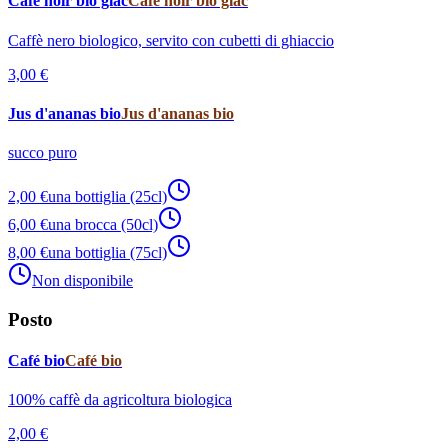
Café noir bio glac
Café noir bio glac
Caffè nero biologico, servito con cubetti di ghiaccio
3,00 €
Jus d'ananas bio
Jus d'ananas bio
succo puro
2,00 €
una bottiglia (25cl)
6,00 €
una brocca (50cl)
8,00 €
una bottiglia (75cl)
Non disponibile
Posto
Café bio
Café bio
100% caffè da agricoltura biologica
2,00 €