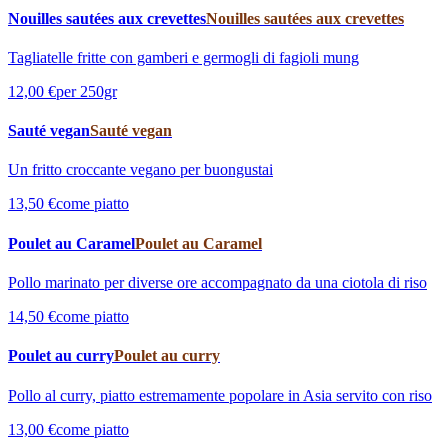
Nouilles sautées aux crevettes
Nouilles sautées aux crevettes
Tagliatelle fritte con gamberi e germogli di fagioli mung
12,00 €
per 250gr
Sauté vegan
Sauté vegan
Un fritto croccante vegano per buongustai
13,50 €
come piatto
Poulet au Caramel
Poulet au Caramel
Pollo marinato per diverse ore accompagnato da una ciotola di riso
14,50 €
come piatto
Poulet au curry
Poulet au curry
Pollo al curry, piatto estremamente popolare in Asia servito con riso
13,00 €
come piatto