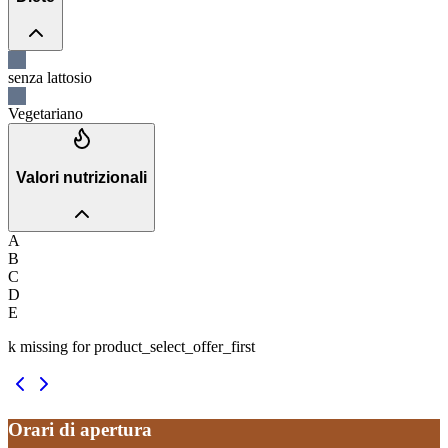
senza lattosio
Vegetariano
Valori nutrizionali
A
B
C
D
E
k missing for product_select_offer_first
Orari di apertura