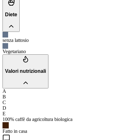
Diete
senza lattosio
Vegetariano
Valori nutrizionali
A
B
C
D
E
100% caffè da agricoltura biologica
Fatto in casa