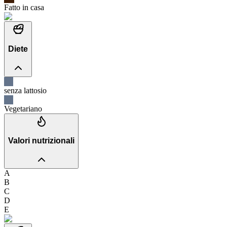
Fatto in casa
Diete
senza lattosio
Vegetariano
Valori nutrizionali
A
B
C
D
E