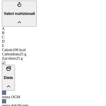
Valori nutrizionali
A
B
C
D
E
Calorie
100
kcal
Carboidrato
25
g
Zucchero
25
g
Diete
senza OGM
senza dolcificante