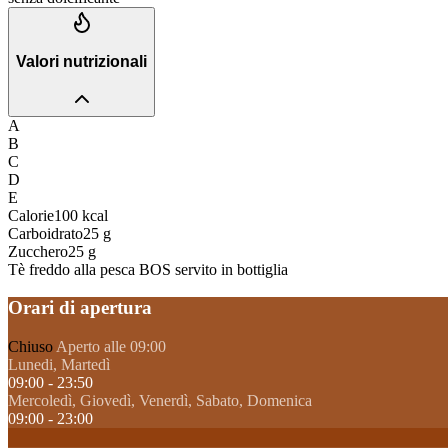
Valori nutrizionali
A
B
C
D
E
Calorie
100
kcal
Carboidrato
25
g
Zucchero
25
g
Tè freddo alla pesca BOS servito in bottiglia
Orari di apertura
Chiuso
Aperto alle 09:00
Lunedi, Martedì
09:00 - 23:50
Mercoledì, Giovedì, Venerdì, Sabato, Domenica
09:00 - 23:00