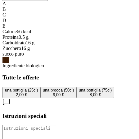
A
B
C
D
E
Calorie
66
kcal
Proteina
0.5
g
Carboidrato
16
g
Zucchero
16
g
succo puro
Ingrediente biologico
Tutte le offerte
una bottiglia (25cl)
una brocca (50cl)
una bottiglia (75cl)
2,00 €
6,00 €
8,00 €
Istruzioni speciali