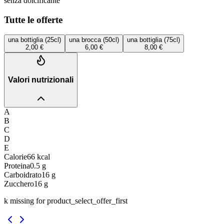
senza dolcificante
Tutte le offerte
una bottiglia (25cl)
una brocca (50cl)
una bottiglia (75cl)
2,00 €
6,00 €
8,00 €
Valori nutrizionali
A
B
C
D
E
Calorie
66
kcal
Proteina
0.5
g
Carboidrato
16
g
Zucchero
16
g
k missing for product_select_offer_first