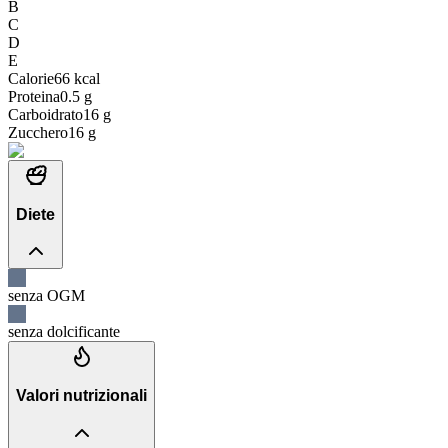
B
C
D
E
Calorie
66
kcal
Proteina
0.5
g
Carboidrato
16
g
Zucchero
16
g
Diete
senza OGM
senza dolcificante
Valori nutrizionali