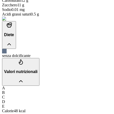
Carboidrato
12
g
Zucchero
11
g
Sodio
0.01
mg
Acidi grassi saturi
0.5
g
Diete
senza dolcificante
Valori nutrizionali
A
B
C
D
E
Calorie
48
kcal