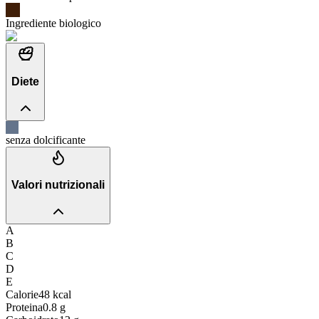
Ingrediente biologico
Diete
senza dolcificante
Valori nutrizionali
A
B
C
D
E
Calorie
48
kcal
Proteina
0.8
g