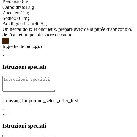
Proteina
0.8
g
Carboidrato
12
g
Zucchero
11
g
Sodio
0.01
mg
Acidi grassi saturi
0.5
g
Un nectar doux et onctueux, préparé avec de la purée d’abricot bio,
de l’eau et un peu de sucre de canne.
Ingrediente biologico
Istruzioni speciali
k missing for product_select_offer_first
Istruzioni speciali