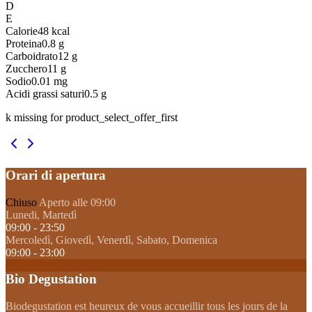
D
E
Calorie
48
kcal
Proteina
0.8
g
Carboidrato
12
g
Zucchero
11
g
Sodio
0.01
mg
Acidi grassi saturi
0.5
g
k missing for product_select_offer_first
Orari di apertura
Chiuso
Aperto alle 09:00
Lunedi, Martedì
09:00 - 23:50
Mercoledì, Giovedì, Venerdì, Sabato, Domenica
09:00 - 23:00
Bio Degustation
Biodegustation est heureux de vous accueillir tous les jours de la