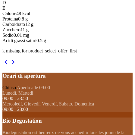
D
E
Calorie
48
kcal
Proteina
0.8
g
Carboidrato
12
g
Zucchero
11
g
Sodio
0.01
mg
Acidi grassi saturi
0.5
g
k missing for product_select_offer_first
Orari di apertura
Chiuso
Aperto alle 09:00
Lunedi, Martedì
09:00 - 23:50
Mercoledì, Giovedì, Venerdì, Sabato, Domenica
09:00 - 23:00
Bio Degustation
Biodegustation est heureux de vous accueillir tous les jours de la