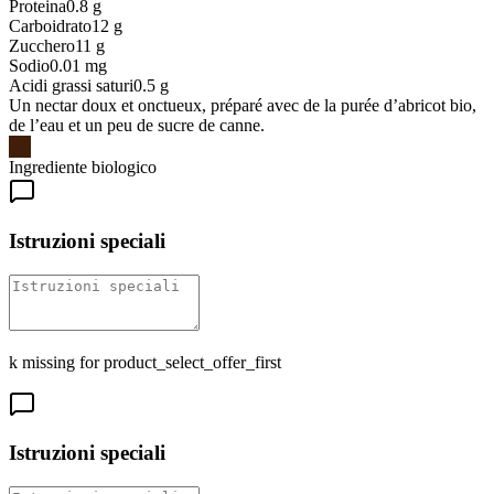
Proteina
0.8
g
Carboidrato
12
g
Zucchero
11
g
Sodio
0.01
mg
Acidi grassi saturi
0.5
g
Un nectar doux et onctueux, préparé avec de la purée d’abricot bio,
de l’eau et un peu de sucre de canne.
Ingrediente biologico
Istruzioni speciali
k missing for product_select_offer_first
Istruzioni speciali