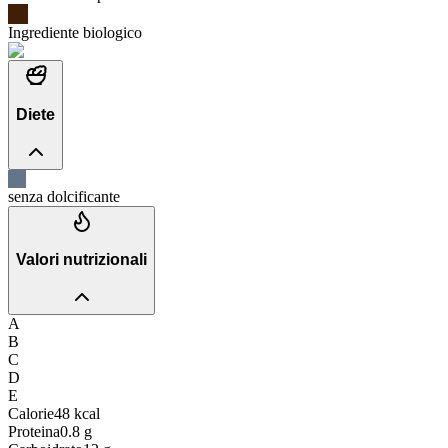
Ingrediente biologico
Diete
senza dolcificante
Valori nutrizionali
A
B
C
D
E
Calorie
48
kcal
Proteina
0.8
g