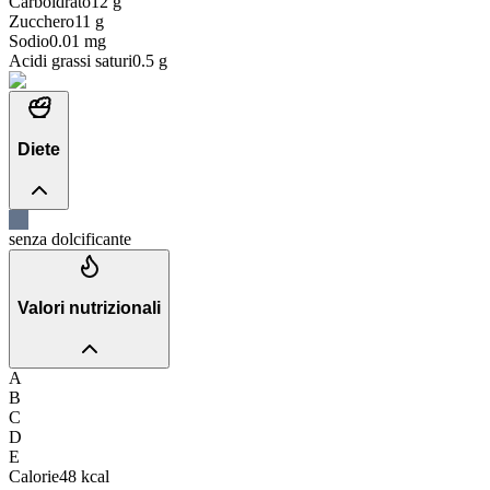
Carboidrato
12
g
Zucchero
11
g
Sodio
0.01
mg
Acidi grassi saturi
0.5
g
Diete
senza dolcificante
Valori nutrizionali
A
B
C
D
E
Calorie
48
kcal