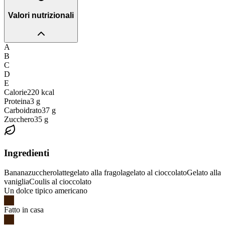
Valori nutrizionali
A
B
C
D
E
Calorie
220
kcal
Proteina
3
g
Carboidrato
37
g
Zucchero
35
g
Ingredienti
Banana
zucchero
latte
gelato alla fragola
gelato al cioccolato
Gelato alla
vaniglia
Coulis al cioccolato
Un dolce tipico americano
Fatto in casa