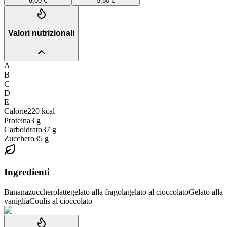
8,00 €
5,50 €
Valori nutrizionali
A
B
C
D
E
Calorie
220
kcal
Proteina
3
g
Carboidrato
37
g
Zucchero
35
g
Ingredienti
Banana
zucchero
latte
gelato alla fragola
gelato al cioccolato
Gelato alla
vaniglia
Coulis al cioccolato