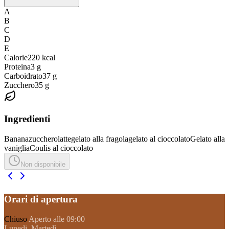
A
B
C
D
E
Calorie
220
kcal
Proteina
3
g
Carboidrato
37
g
Zucchero
35
g
Ingredienti
Banana
zucchero
latte
gelato alla fragola
gelato al cioccolato
Gelato alla
vaniglia
Coulis al cioccolato
Non disponibile
Orari di apertura
Chiuso
Aperto alle 09:00
Lunedi, Martedì