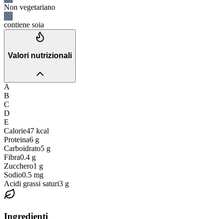
Non vegetariano
contiene soia
Valori nutrizionali
A
B
C
D
E
Calorie
47
kcal
Proteina
6
g
Carboidrato
5
g
Fibra
0.4
g
Zucchero
1
g
Sodio
0.5
mg
Acidi grassi saturi
3
g
Ingredienti