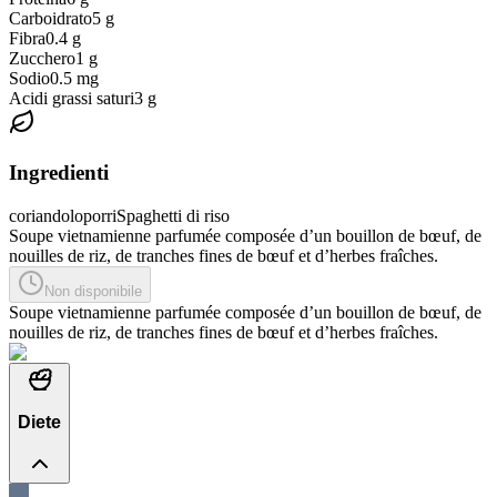
Carboidrato
5
g
Fibra
0.4
g
Zucchero
1
g
Sodio
0.5
mg
Acidi grassi saturi
3
g
Ingredienti
coriandolo
porri
Spaghetti di riso
Soupe vietnamienne parfumée composée d’un bouillon de bœuf, de
nouilles de riz, de tranches fines de bœuf et d’herbes fraîches.
Non disponibile
Soupe vietnamienne parfumée composée d’un bouillon de bœuf, de
nouilles de riz, de tranches fines de bœuf et d’herbes fraîches.
Diete