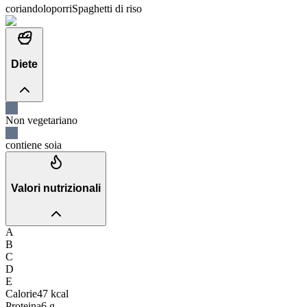
coriandolo
porri
Spaghetti di riso
Diete
Non vegetariano
contiene soia
Valori nutrizionali
A
B
C
D
E
Calorie
47
kcal
Proteina
6
g