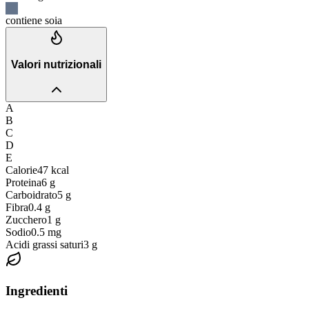
contiene soia
Valori nutrizionali
A
B
C
D
E
Calorie
47
kcal
Proteina
6
g
Carboidrato
5
g
Fibra
0.4
g
Zucchero
1
g
Sodio
0.5
mg
Acidi grassi saturi
3
g
Ingredienti