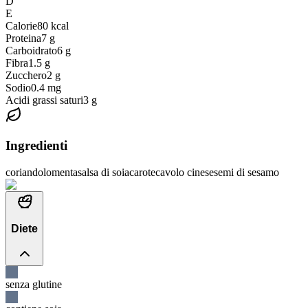
D
E
Calorie
80
kcal
Proteina
7
g
Carboidrato
6
g
Fibra
1.5
g
Zucchero
2
g
Sodio
0.4
mg
Acidi grassi saturi
3
g
Ingredienti
coriandolo
menta
salsa di soia
carote
cavolo cinese
semi di sesamo
Diete
senza glutine