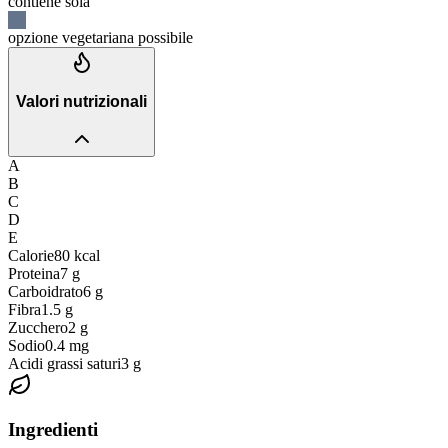
contiene soia
opzione vegetariana possibile
Valori nutrizionali
A
B
C
D
E
Calorie
80
kcal
Proteina
7
g
Carboidrato
6
g
Fibra
1.5
g
Zucchero
2
g
Sodio
0.4
mg
Acidi grassi saturi
3
g
Ingredienti