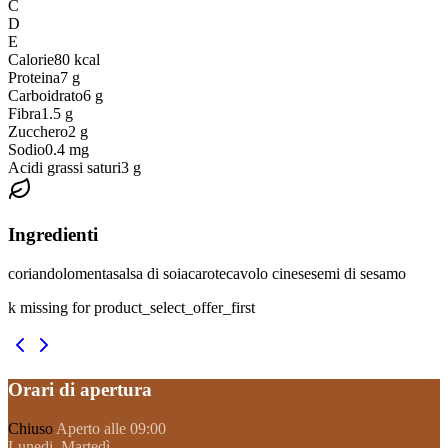
C
D
E
Calorie
80
kcal
Proteina
7
g
Carboidrato
6
g
Fibra
1.5
g
Zucchero
2
g
Sodio
0.4
mg
Acidi grassi saturi
3
g
Ingredienti
coriandolo
menta
salsa di soia
carote
cavolo cinese
semi di sesamo
k missing for product_select_offer_first
Orari di apertura
Chiuso
Aperto alle 09:00
Lunedi, Martedì