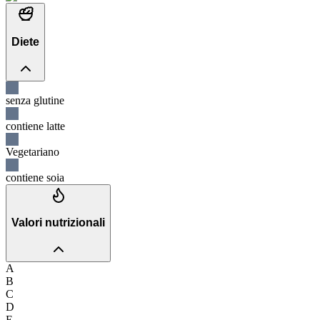
Diete
senza glutine
contiene latte
Vegetariano
contiene soia
Valori nutrizionali
A
B
C
D
E