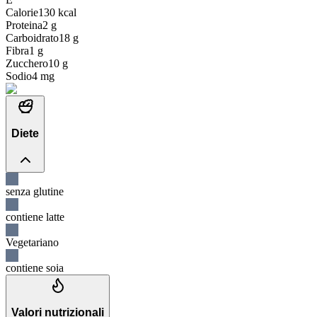
Calorie
130
kcal
Proteina
2
g
Carboidrato
18
g
Fibra
1
g
Zucchero
10
g
Sodio
4
mg
Diete
senza glutine
contiene latte
Vegetariano
contiene soia
Valori nutrizionali