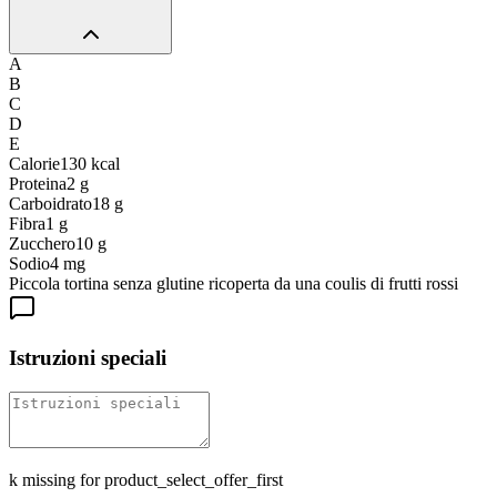
A
B
C
D
E
Calorie
130
kcal
Proteina
2
g
Carboidrato
18
g
Fibra
1
g
Zucchero
10
g
Sodio
4
mg
Piccola tortina senza glutine ricoperta da una coulis di frutti rossi
Istruzioni speciali
k missing for product_select_offer_first