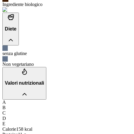
Ingrediente biologico
Diete
senza glutine
Non vegetariano
Valori nutrizionali
A
B
C
D
E
Calorie
158
kcal