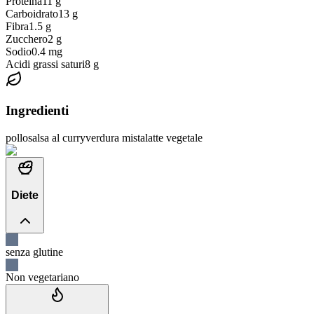
Proteina
11
g
Carboidrato
13
g
Fibra
1.5
g
Zucchero
2
g
Sodio
0.4
mg
Acidi grassi saturi
8
g
Ingredienti
pollo
salsa al curry
verdura mista
latte vegetale
Diete
senza glutine
Non vegetariano