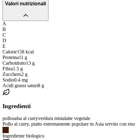
Valori nutrizionali
A
B
C
D
E
Calorie
158
kcal
Proteina
11
g
Carboidrato
13
g
Fibra
1.5
g
Zucchero
2
g
Sodio
0.4
mg
Acidi grassi saturi
8
g
Ingredienti
pollo
salsa al curry
verdura mista
latte vegetale
Pollo al curry, piatto estremamente popolare in Asia servito con riso
Ingrediente biologico