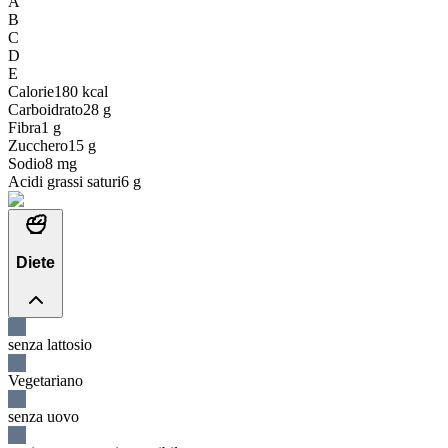
A
B
C
D
E
Calorie
180
kcal
Carboidrato
28
g
Fibra
1
g
Zucchero
15
g
Sodio
8
mg
Acidi grassi saturi
6
g
Diete
senza lattosio
Vegetariano
senza uovo