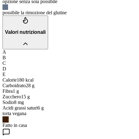
opzione senza soia possibile
possibile la rimozione del glutine
Valori nutrizionali
A
B
C
D
E
Calorie
180
kcal
Carboidrato
28
g
Fibra
1
g
Zucchero
15
g
Sodio
8
mg
Acidi grassi saturi
6
g
torta vegana
Fatto in casa