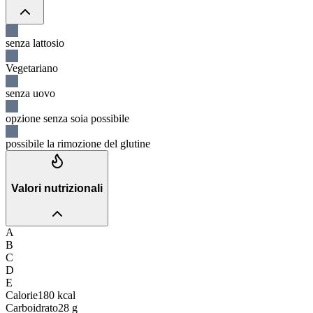
senza lattosio
Vegetariano
senza uovo
opzione senza soia possibile
possibile la rimozione del glutine
Valori nutrizionali
A
B
C
D
E
Calorie
180
kcal
Carboidrato
28
g