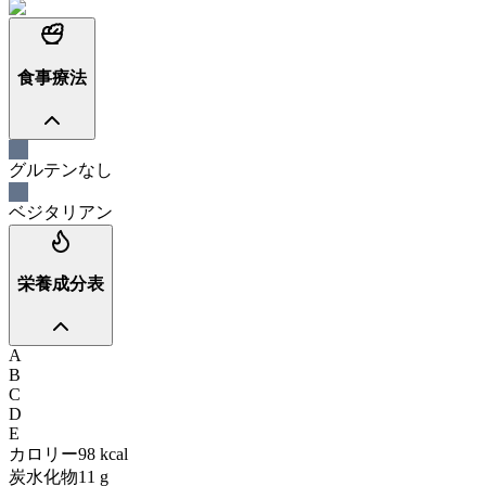
食事療法
グルテンなし
ベジタリアン
栄養成分表
A
B
C
D
E
カロリー
98
kcal
炭水化物
11
g