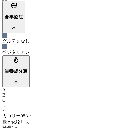
食事療法
グルテンなし
ベジタリアン
栄養成分表
A
B
C
D
E
カロリー
98
kcal
炭水化物
11
g
砂糖
2
g