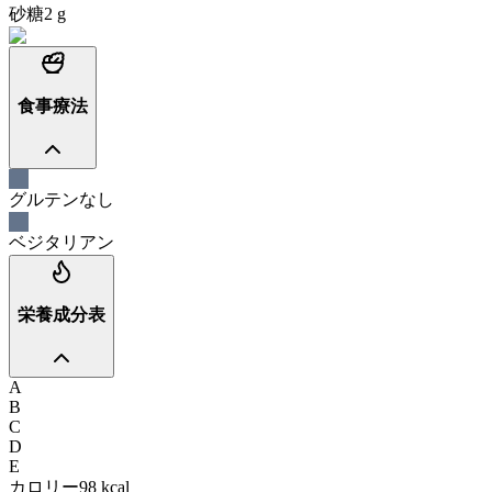
砂糖
2
g
食事療法
グルテンなし
ベジタリアン
栄養成分表
A
B
C
D
E
カロリー
98
kcal