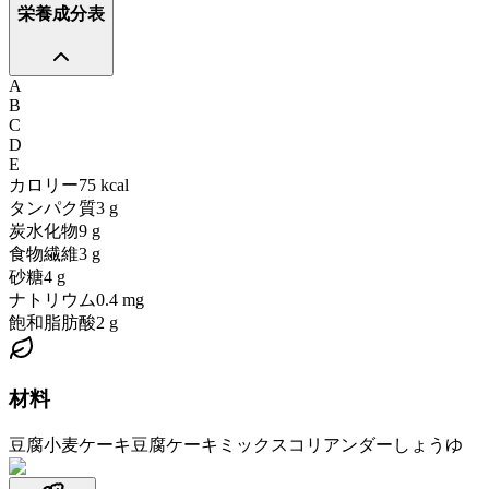
栄養成分表
A
B
C
D
E
カロリー
75
kcal
タンパク質
3
g
炭水化物
9
g
食物繊維
3
g
砂糖
4
g
ナトリウム
0.4
mg
飽和脂肪酸
2
g
材料
豆腐
小麦ケーキ
豆腐ケーキミックス
コリアンダー
しょうゆ