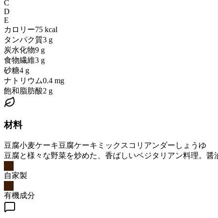
C
D
E
カロリー
75
kcal
タンパク質
3
g
炭水化物
9
g
食物繊維
3
g
砂糖
4
g
ナトリウム
0.4
mg
飽和脂肪酸
2
g
材料
豆腐
小麦ケーキ
豆腐ケーキミックス
コリアンダー
しょうゆ
豆腐と様々な野菜を炒めた、香ばしいベジタリアン料理。醤
自家製
有機成分