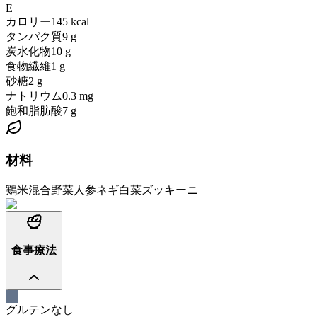
E
カロリー
145
kcal
タンパク質
9
g
炭水化物
10
g
食物繊維
1
g
砂糖
2
g
ナトリウム
0.3
mg
飽和脂肪酸
7
g
材料
鶏
米
混合野菜
人参
ネギ
白菜
ズッキーニ
食事療法
グルテンなし