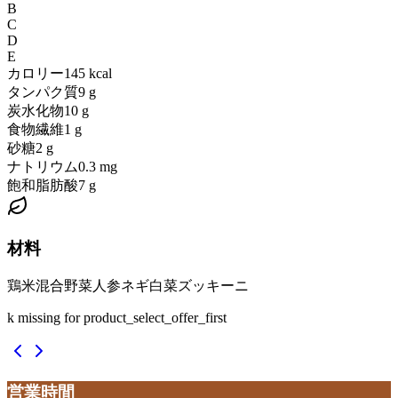
B
C
D
E
カロリー
145
kcal
タンパク質
9
g
炭水化物
10
g
食物繊維
1
g
砂糖
2
g
ナトリウム
0.3
mg
飽和脂肪酸
7
g
材料
鶏
米
混合野菜
人参
ネギ
白菜
ズッキーニ
k missing for product_select_offer_first
営業時間