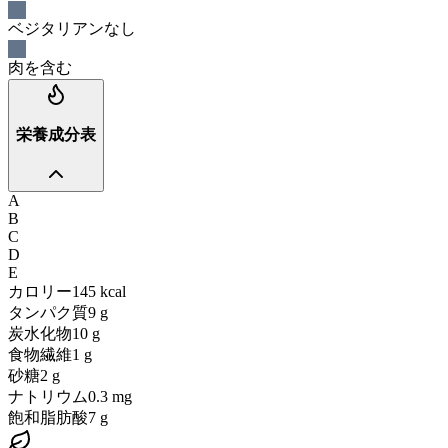
ベジタリアンなし
肉を含む
栄養成分表
A
B
C
D
E
カロリー
145
kcal
タンパク質
9
g
炭水化物
10
g
食物繊維
1
g
砂糖
2
g
ナトリウム
0.3
mg
飽和脂肪酸
7
g