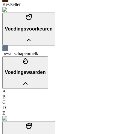
Bestseller
Voedingsvoorkeuren
bevat schapenmelk
Voedingswaarden
A
B
C
D
E