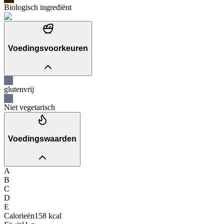
Biologisch ingrediënt
Voedingsvoorkeuren
glutenvrij
Niet vegetarisch
Voedingswaarden
A
B
C
D
E
Calorieën
158
kcal