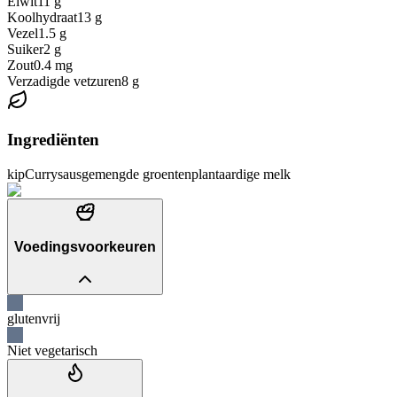
Eiwit
11
g
Koolhydraat
13
g
Vezel
1.5
g
Suiker
2
g
Zout
0.4
mg
Verzadigde vetzuren
8
g
Ingrediënten
kip
Currysaus
gemengde groenten
plantaardige melk
Voedingsvoorkeuren
glutenvrij
Niet vegetarisch