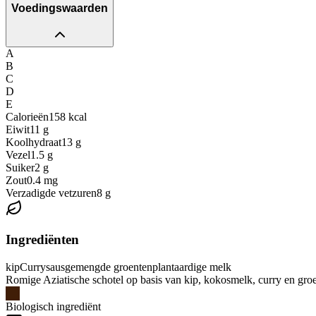
Voedingswaarden
A
B
C
D
E
Calorieën
158
kcal
Eiwit
11
g
Koolhydraat
13
g
Vezel
1.5
g
Suiker
2
g
Zout
0.4
mg
Verzadigde vetzuren
8
g
Ingrediënten
kip
Currysaus
gemengde groenten
plantaardige melk
Romige Aziatische schotel op basis van kip, kokosmelk, curry en groen
Biologisch ingrediënt