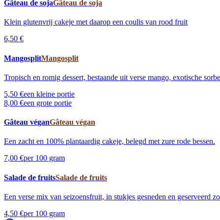
Gâteau de soja
Gâteau de soja
Klein glutenvrij cakeje met daarop een coulis van rood fruit
6,50 €
Mangosplit
Mangosplit
Tropisch en romig dessert, bestaande uit verse mango, exotische sorb
5,50 €
een kleine portie
8,00 €
een grote portie
Gâteau végan
Gâteau végan
Een zacht en 100% plantaardig cakeje, belegd met zure rode bessen.
7,00 €
per 100 gram
Salade de fruits
Salade de fruits
Een verse mix van seizoensfruit, in stukjes gesneden en geserveerd z
4,50 €
per 100 gram