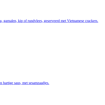
fu, garnalen, kip of rundvlees, geserveerd met Vietnamese crackers.
en hartige saus, met sesamzaadjes.