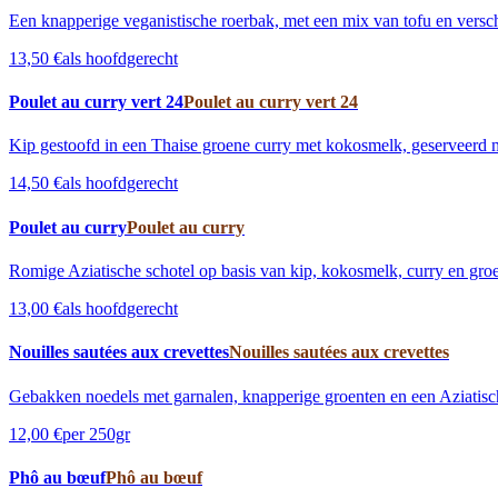
Een knapperige veganistische roerbak, met een mix van tofu en versc
13,50 €
als hoofdgerecht
Poulet au curry vert 24
Poulet au curry vert 24
Kip gestoofd in een Thaise groene curry met kokosmelk, geserveerd me
14,50 €
als hoofdgerecht
Poulet au curry
Poulet au curry
Romige Aziatische schotel op basis van kip, kokosmelk, curry en groen
13,00 €
als hoofdgerecht
Nouilles sautées aux crevettes
Nouilles sautées aux crevettes
Gebakken noedels met garnalen, knapperige groenten en een Aziatisc
12,00 €
per 250gr
Phô au bœuf
Phô au bœuf