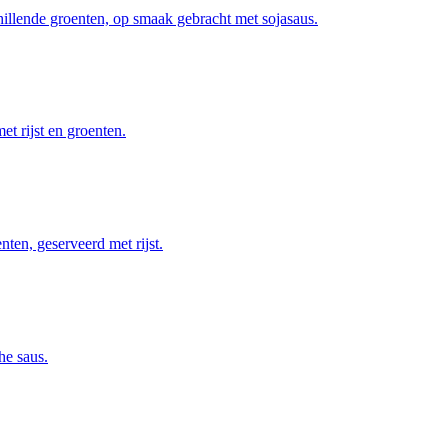
hillende groenten, op smaak gebracht met sojasaus.
t rijst en groenten.
ten, geserveerd met rijst.
he saus.