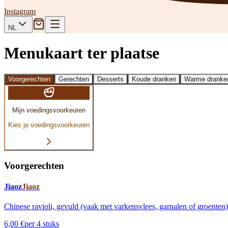
Instagram
NL
Menukaart ter plaatse
Voorgerechten
Gerechten
Desserts
Koude dranken
Warme dranke
Mijn voedingsvoorkeuren
Kies je voedingsvoorkeuren
Voorgerechten
Jiaoz
Jiaoz
Chinese ravioli, gevuld (vaak met varkensvlees, garnalen of groente
6,00 €
per 4 stuks