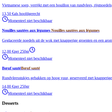
Vietnamese soep, verrijkt met een bouillon van rundvlees, rijstnoedel
13,50 €
als hoofdgerecht
Momenteel niet beschikbaar
Nouilles sautées aux légumes
Nouilles sautées aux légumes
Geglaceerde noedels uit de wok met knapperige groenten en een aroma
12,00 €
per 250gr
Momenteel niet beschikbaar
Bœuf sauté
Bœuf sauté
Rundvleesstukjes gebakken op hoog vuur, geserveerd met knapperige
14,00 €
per 250gr
Momenteel niet beschikbaar
Desserts