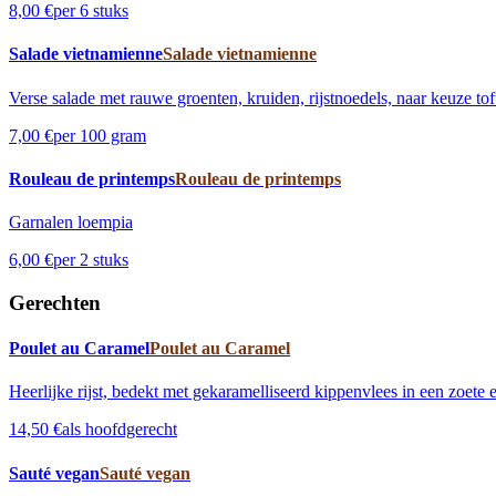
8,00 €
per 6 stuks
Salade vietnamienne
Salade vietnamienne
Verse salade met rauwe groenten, kruiden, rijstnoedels, naar keuze to
7,00 €
per 100 gram
Rouleau de printemps
Rouleau de printemps
Garnalen loempia
6,00 €
per 2 stuks
Gerechten
Poulet au Caramel
Poulet au Caramel
Heerlijke rijst, bedekt met gekaramelliseerd kippenvlees in een zoete 
14,50 €
als hoofdgerecht
Sauté vegan
Sauté vegan