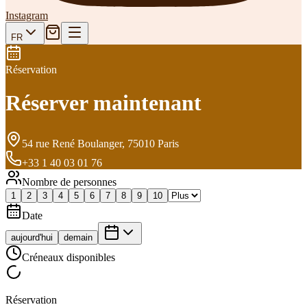
Instagram
FR
Réservation
Réserver maintenant
54 rue René Boulanger, 75010 Paris
+33 1 40 03 01 76
Nombre de personnes
1
2
3
4
5
6
7
8
9
10
Date
aujourd'hui
demain
Créneaux disponibles
Réservation