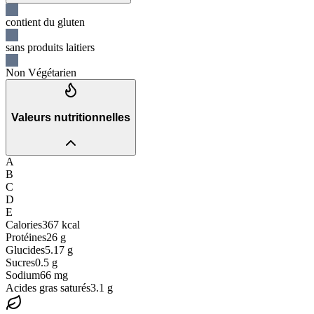
contient du gluten
sans produits laitiers
Non Végétarien
Valeurs nutritionnelles
A
B
C
D
E
Calories
367
kcal
Protéines
26
g
Glucides
5.17
g
Sucres
0.5
g
Sodium
66
mg
Acides gras saturés
3.1
g