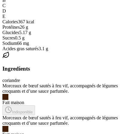
B
C
D
E
Calories
367
kcal
Protéines
26
g
Glucides
5.17
g
Sucres
0.5
g
Sodium
66
mg
Acides gras saturés
3.1
g
Ingredients
coriandre
Morceaux de bœuf sautés à feu vif, accompagnés de légumes
croquants et d’une sauce parfumée.
Fait maison
Indisponible
Morceaux de bœuf sautés à feu vif, accompagnés de légumes
croquants et d’une sauce parfumée.