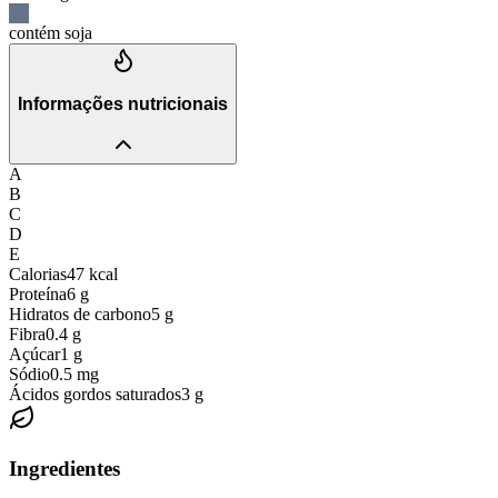
contém soja
Informações nutricionais
A
B
C
D
E
Calorias
47
kcal
Proteína
6
g
Hidratos de carbono
5
g
Fibra
0.4
g
Açúcar
1
g
Sódio
0.5
mg
Ácidos gordos saturados
3
g
Ingredientes