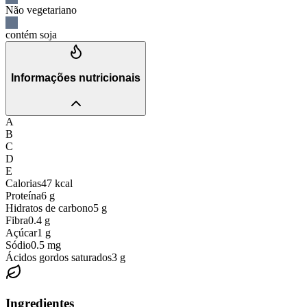
Não vegetariano
contém soja
Informações nutricionais
A
B
C
D
E
Calorias
47
kcal
Proteína
6
g
Hidratos de carbono
5
g
Fibra
0.4
g
Açúcar
1
g
Sódio
0.5
mg
Ácidos gordos saturados
3
g
Ingredientes