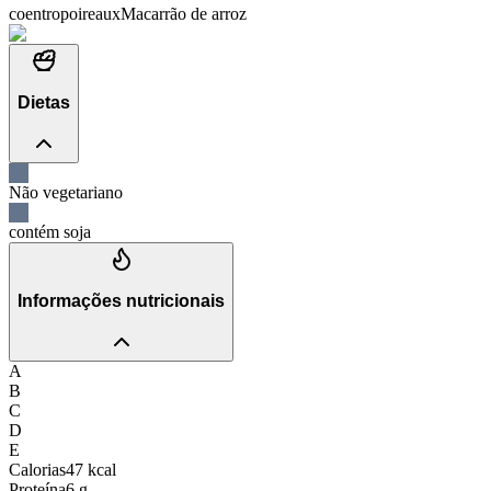
coentro
poireaux
Macarrão de arroz
Dietas
Não vegetariano
contém soja
Informações nutricionais
A
B
C
D
E
Calorias
47
kcal
Proteína
6
g