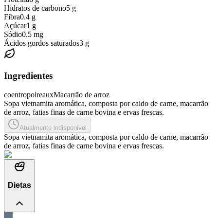
Hidratos de carbono
5
g
Fibra
0.4
g
Açúcar
1
g
Sódio
0.5
mg
Ácidos gordos saturados
3
g
Ingredientes
coentro
poireaux
Macarrão de arroz
Sopa vietnamita aromática, composta por caldo de carne, macarrão
de arroz, fatias finas de carne bovina e ervas frescas.
Atualmente indisponivel
Sopa vietnamita aromática, composta por caldo de carne, macarrão
de arroz, fatias finas de carne bovina e ervas frescas.
Dietas