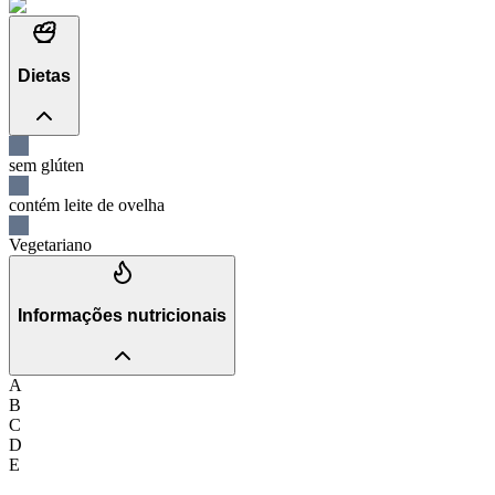
Dietas
sem glúten
contém leite de ovelha
Vegetariano
Informações nutricionais
A
B
C
D
E