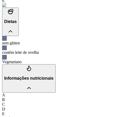
E
Dietas
sem glúten
contém leite de ovelha
Vegetariano
Informações nutricionais
A
B
C
D
E