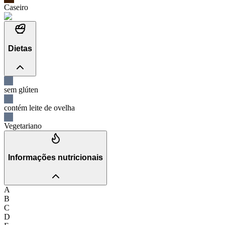
Caseiro
Dietas
sem glúten
contém leite de ovelha
Vegetariano
Informações nutricionais
A
B
C
D