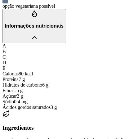
opção vegetariana possível
Informações nutricionais
A
B
C
D
E
Calorias
80
kcal
Proteína
7
g
Hidratos de carbono
6
g
Fibra
1.5
g
Açúcar
2
g
Sódio
0.4
mg
Ácidos gordos saturados
3
g
Ingredientes