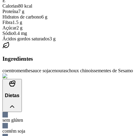
E
Calorias
80
kcal
Proteína
7
g
Hidratos de carbono
6
g
Fibra
1.5
g
Açúcar
2
g
Sódio
0.4
mg
Ácidos gordos saturados
3
g
Ingredientes
coentro
menthe
sauce soja
cenouras
choux chinois
sementes de Sesamo
Dietas
sem glúten
contém soja