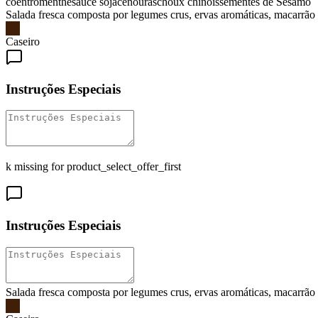
coentro
menthe
sauce soja
cenouras
choux chinois
sementes de Sesamo
Salada fresca composta por legumes crus, ervas aromáticas, macarrão 
Caseiro
Instruções Especiais
k missing for product_select_offer_first
Instruções Especiais
Salada fresca composta por legumes crus, ervas aromáticas, macarrão 