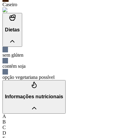
Caseiro
Dietas
sem glúten
contém soja
opção vegetariana possível
Informações nutricionais
A
B
C
D