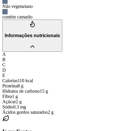
Não vegetariano
contém camarão
Informações nutricionais
A
B
C
D
E
Calorias
110
kcal
Proteína
8
g
Hidratos de carbono
15
g
Fibra
1
g
Açúcar
2
g
Sódio
0.3
mg
Ácidos gordos saturados
2
g