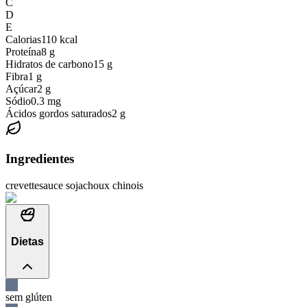
C
D
E
Calorias
110
kcal
Proteína
8
g
Hidratos de carbono
15
g
Fibra
1
g
Açúcar
2
g
Sódio
0.3
mg
Ácidos gordos saturados
2
g
Ingredientes
crevette
sauce soja
choux chinois
Dietas
sem glúten