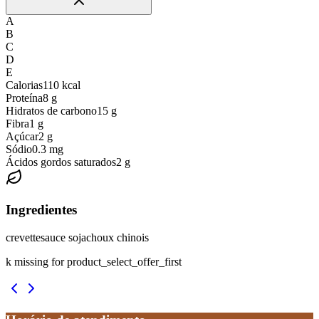
A
B
C
D
E
Calorias
110
kcal
Proteína
8
g
Hidratos de carbono
15
g
Fibra
1
g
Açúcar
2
g
Sódio
0.3
mg
Ácidos gordos saturados
2
g
Ingredientes
crevette
sauce soja
choux chinois
k missing for product_select_offer_first