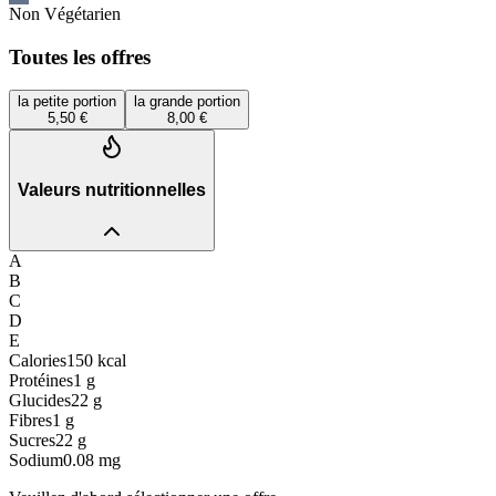
Non Végétarien
Toutes les offres
la petite portion
la grande portion
5,50 €
8,00 €
Valeurs nutritionnelles
A
B
C
D
E
Calories
150
kcal
Protéines
1
g
Glucides
22
g
Fibres
1
g
Sucres
22
g
Sodium
0.08
mg