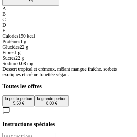
A
B
C
D
E
Calories
150
kcal
Protéines
1
g
Glucides
22
g
Fibres
1
g
Sucres
22
g
Sodium
0.08
mg
Dessert tropical et crémeux, mêlant mangue fraîche, sorbets
exotiques et crème fouettée végan.
Toutes les offres
la petite portion
la grande portion
5,50 €
8,00 €
Instructions spéciales