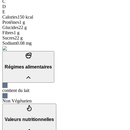
C
D
E
Calories
150
kcal
Protéines
1
g
Glucides
22
g
Fibres
1
g
Sucres
22
g
Sodium
0.08
mg
Régimes alimentaires
contient du lait
Non Végétarien
Valeurs nutritionnelles