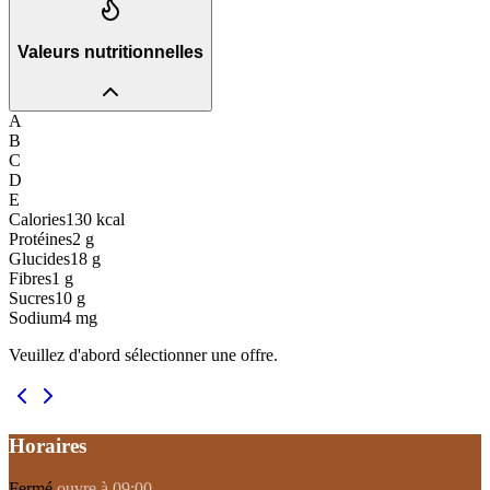
Valeurs nutritionnelles
A
B
C
D
E
Calories
130
kcal
Protéines
2
g
Glucides
18
g
Fibres
1
g
Sucres
10
g
Sodium
4
mg
Veuillez d'abord sélectionner une offre.
Horaires
Fermé
ouvre à 09:00